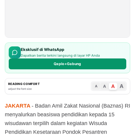
Eksklusif di WhatsApp
Dapatkan berita terkini langsung di layar HP Anda
Qaplo+Gabung
READING COMFORT
A
A
A
A
adjust the font size
JAKARTA
- Badan Amil Zakat Nasional (Baznas) RI
menyalurkan beasiswa pendidikan kepada 15
wisudawan terpilih dalam kegiatan Wisuda
Pendidikan Kesetaraan Pondok Pesantren