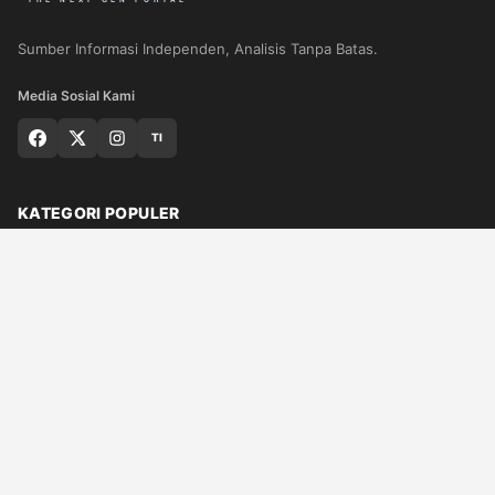
Sumber Informasi Independen, Analisis Tanpa Batas.
Media Sosial Kami
TI
KATEGORI POPULER
Nasional
Medan
Sumut
Politik
Dunia
Finance
Ragam
Bisnis
Ekonomi
Olahraga
Teknologi
Otomotif
Quran