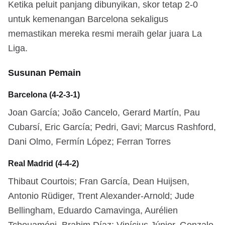
Ketika peluit panjang dibunyikan, skor tetap 2-0
untuk kemenangan Barcelona sekaligus
memastikan mereka resmi meraih gelar juara La
Liga.
Susunan Pemain
Barcelona (4-2-3-1)
Joan García; João Cancelo, Gerard Martín, Pau
Cubarsí, Eric García; Pedri, Gavi; Marcus Rashford,
Dani Olmo, Fermín López; Ferran Torres
Real Madrid (4-4-2)
Thibaut Courtois; Fran García, Dean Huijsen,
Antonio Rüdiger, Trent Alexander-Arnold; Jude
Bellingham, Eduardo Camavinga, Aurélien
Tchouaméni, Brahim Díaz; Vinícius Júnior, Gonzalo