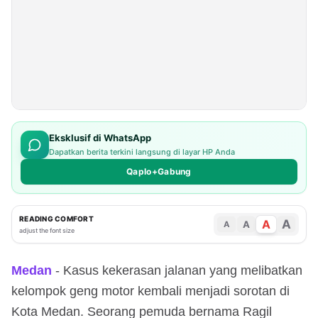
Pencari 
Pakan 
Ternak
Eksklusif di WhatsApp
Dapatkan berita terkini langsung di layar HP Anda
Qaplo+Gabung
READING COMFORT
A
A
A
A
adjust the font size
Medan
- Kasus kekerasan jalanan yang melibatkan
kelompok geng motor kembali menjadi sorotan di
Kota Medan. Seorang pemuda bernama Ragil