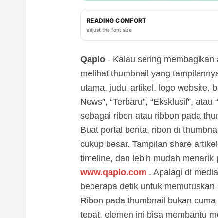
READING COMFORT
adjust the font size
Qaplo
- Kalau sering membagikan a
melihat thumbnail yang tampilanny
utama, judul artikel, logo website,
News”, “Terbaru”, “Eksklusif”, atau 
sebagai ribon atau ribbon pada th
Buat portal berita, ribon di thumbn
cukup besar. Tampilan share artikel 
timeline, dan lebih mudah menarik
www.qaplo.com
. Apalagi di medi
beberapa detik untuk memutuskan a
Ribon pada thumbnail bukan cuma 
tepat, elemen ini bisa membantu mem