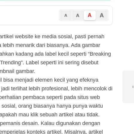
A
A
A
A
rtikel website ke media sosial, pasti pernah
a lebih menarik dari biasanya. Ada gambar
 bahkan kadang ada label kecil seperti “Breaking
“Trending”. Label seperti ini sering disebut
umbnail gambar.
ail bisa menjadi elemen kecil yang efeknya
jadi terlihat lebih profesional, lebih mencolok di
 perhatian pembaca seperti pada situs web
a sosial, orang biasanya hanya punya waktu
pakah mau klik sebuah artikel atau tidak.
pemanis desain. Kalau digunakan dengan
perjelas konteks artikel. Misalnya, artikel