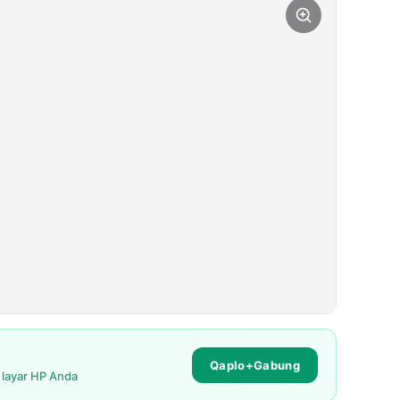
Qaplo+Gabung
i layar HP Anda