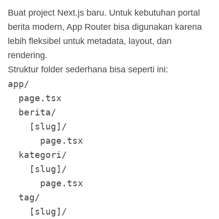
Buat project Next.js baru. Untuk kebutuhan portal
berita modern, App Router bisa digunakan karena
lebih fleksibel untuk metadata, layout, dan
rendering.
Struktur folder sederhana bisa seperti ini:
app/

  page.tsx

  berita/

    [slug]/

      page.tsx

  kategori/

    [slug]/

      page.tsx

  tag/

    [slug]/
