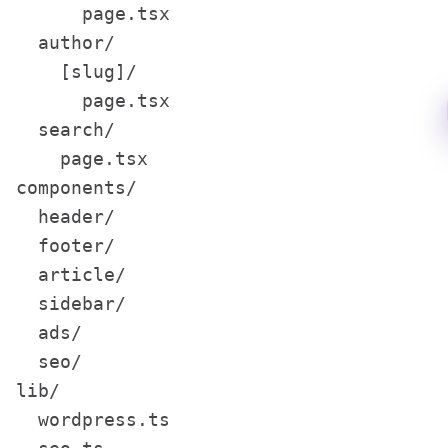
      page.tsx

  author/

    [slug]/

      page.tsx

  search/

    page.tsx

components/

  header/

  footer/

  article/

  sidebar/

  ads/

  seo/

lib/

  wordpress.ts
