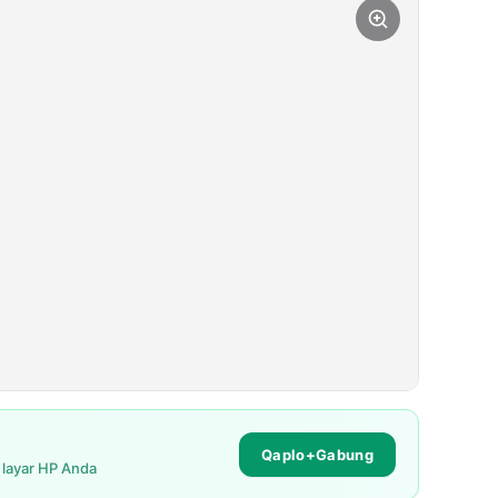
Qaplo+Gabung
i layar HP Anda