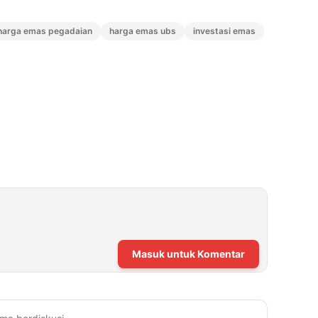
harga emas pegadaian
harga emas ubs
investasi emas
Masuk untuk Komentar