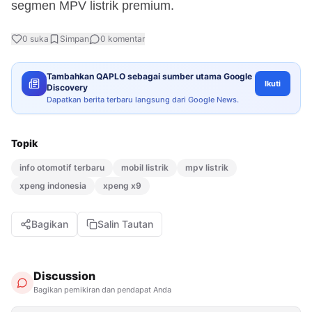
segmen MPV listrik premium.
0
suka
Simpan
0
komentar
Tambahkan QAPLO sebagai sumber utama Google
Ikuti
Discovery
Dapatkan berita terbaru langsung dari Google News.
Topik
info otomotif terbaru
mobil listrik
mpv listrik
xpeng indonesia
xpeng x9
Bagikan
Salin Tautan
Discussion
Bagikan pemikiran dan pendapat Anda