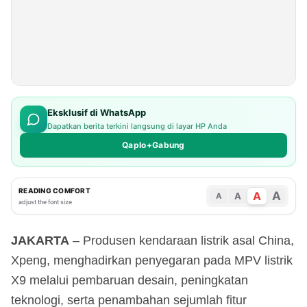
Eksklusif di WhatsApp
Dapatkan berita terkini langsung di layar HP Anda
Qaplo+Gabung
READING COMFORT
A
A
A
A
adjust the font size
JAKARTA
– Produsen kendaraan listrik asal China,
Xpeng, menghadirkan penyegaran pada MPV listrik
X9 melalui pembaruan desain, peningkatan
teknologi, serta penambahan sejumlah fitur